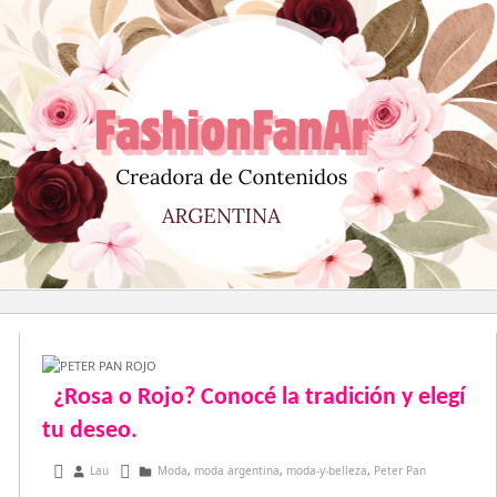
Saltar
al
contenido
¿Rosa o Rojo? Conocé la tradición y elegí
tu deseo.
diciembre 20, 2014
Lau
Moda
,
moda argentina
,
moda-y-belleza
,
Peter Pan