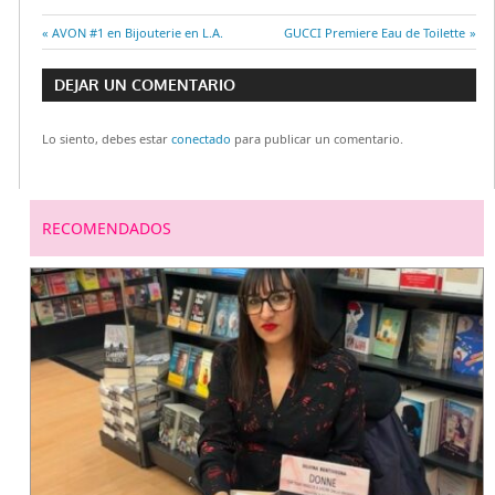
Entrada
AVON #1 en Bijouterie en L.A.
Entrada
GUCCI Premiere Eau de Toilette
Navegación
anterior:
siguiente:
DEJAR UN COMENTARIO
de
Lo siento, debes estar
conectado
para publicar un comentario.
entradas
RECOMENDADOS