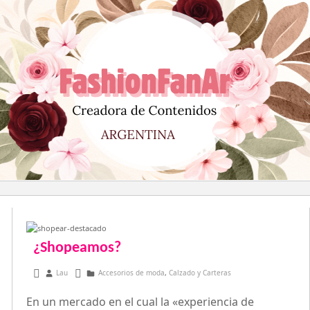
Saltar
al
contenido
¿Shopeamos?
enero 24, 2013
Lau
Accesorios de moda
,
Calzado y Carteras
En un mercado en el cual la «experiencia de