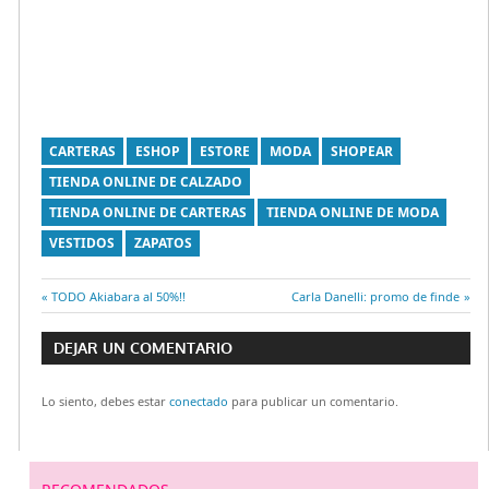
CARTERAS
ESHOP
ESTORE
MODA
SHOPEAR
TIENDA ONLINE DE CALZADO
TIENDA ONLINE DE CARTERAS
TIENDA ONLINE DE MODA
VESTIDOS
ZAPATOS
Entrada
TODO Akiabara al 50%!!
Entrada
Carla Danelli: promo de finde
Navegación
anterior:
siguiente:
DEJAR UN COMENTARIO
de
Lo siento, debes estar
conectado
para publicar un comentario.
entradas