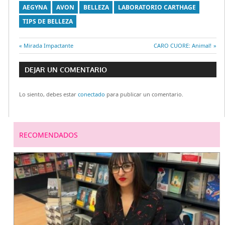
AEGYNA
AVON
BELLEZA
LABORATORIO CARTHAGE
TIPS DE BELLEZA
Entrada
Mirada Impactante
Entrada
CARO CUORE: Animal!
Navegación
anterior:
siguiente:
DEJAR UN COMENTARIO
de
Lo siento, debes estar
conectado
para publicar un comentario.
entradas
RECOMENDADOS