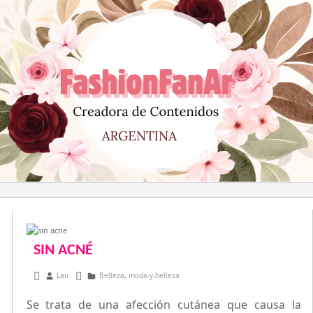
Saltar
al
contenido
SIN ACNÉ
mayo 22, 2013
Lau
Belleza
,
moda-y-belleza
Se trata de una afección cutánea que causa la