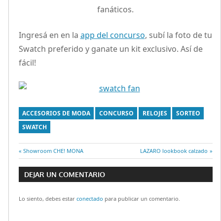
fanáticos.
Ingresá en en la
app del concurso
, subí la foto de tu
Swatch preferido y ganate un kit exclusivo. Así de
fácil!
ACCESORIOS DE MODA
CONCURSO
RELOJES
SORTEO
SWATCH
Entrada
Showroom CHE! MONA
Entrada
LAZARO lookbook calzado
Navegación
anterior:
siguiente:
DEJAR UN COMENTARIO
de
Lo siento, debes estar
conectado
para publicar un comentario.
entradas