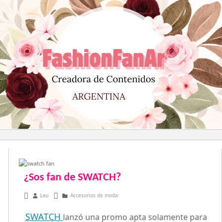
Saltar
al
contenido
¿Sos fan de SWATCH?
julio 2, 2013
Lau
Accesorios de moda
SWATCH
lanzó una promo apta solamente para