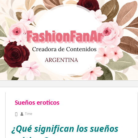
Saltar
al
contenido
Sueños eroticos
marzo 16, 2011
Time
¿Qué significan los sueños