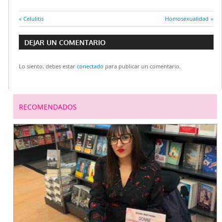
Entrada
Celulitis
Entrada
Homosexualidad
Navegación
anterior:
siguiente:
DEJAR UN COMENTARIO
de
Lo siento, debes estar
conectado
para publicar un comentario.
entradas
RECOMENDADOS