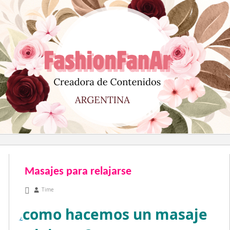
Saltar
al
contenido
Masajes para relajarse
marzo 24, 2011
Time
como hacemos un masaje
¿