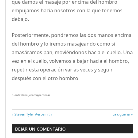
que damos el masaje por encima del hombro,
empujamos hacia nosotros con la que tenemos
debajo.
Posteriormente, pondremos las dos manos encima
del hombro y lo iremos masajeando como si
amasáramos pan, moviéndonos hacia el cuello. Una
vez en el cuello, volvemos a bajar hacia el hombro,
repetir esta operación varias veces y seguir
después con el otro hombro
fuente:demujeramujer.com.ar
Entrada
Steven Tyler Aerosmith
Entrada
La cigüeña
Navegación
anterior:
siguiente:
DEJAR UN COMENTARIO
de