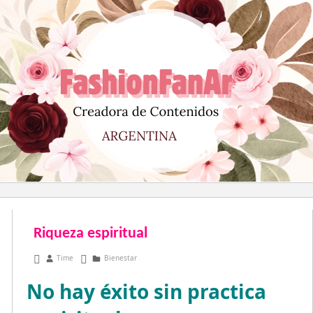
Saltar
al
contenido
Riqueza espiritual
marzo 18, 2011
Time
Bienestar
No hay éxito sin practica