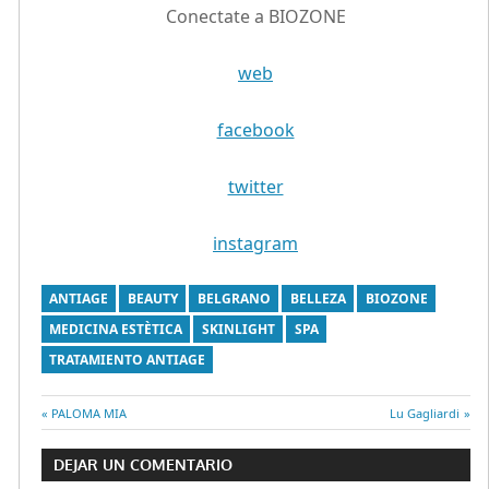
Conectate a BIOZONE
web
facebook
twitter
instagram
ANTIAGE
BEAUTY
BELGRANO
BELLEZA
BIOZONE
MEDICINA ESTÈTICA
SKINLIGHT
SPA
TRATAMIENTO ANTIAGE
Entrada
PALOMA MIA
Entrada
Lu Gagliardi
Navegación
anterior:
siguiente:
DEJAR UN COMENTARIO
de