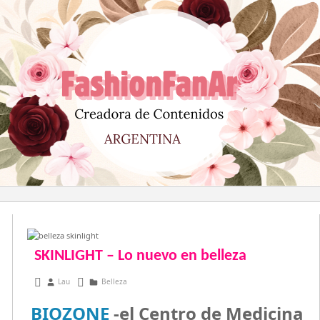
Saltar
al
contenido
SKINLIGHT – Lo nuevo en belleza
mayo 10, 2015
Lau
Belleza
BIOZONE
-el Centro de Medicina